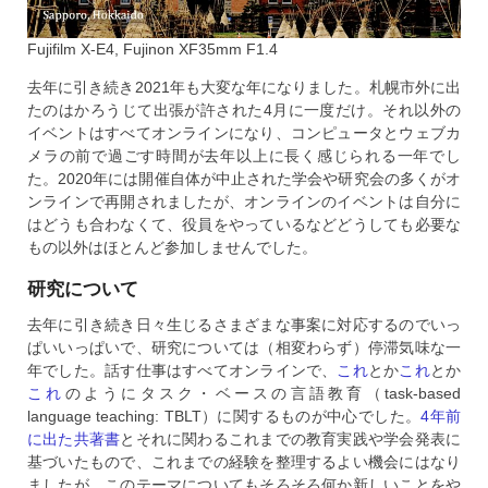
Fujifilm X-E4, Fujinon XF35mm F1.4
去年に引き続き2021年も大変な年になりました。札幌市外に出
たのはかろうじて出張が許された4月に一度だけ。それ以外の
イベントはすべてオンラインになり、コンピュータとウェブカ
メラの前で過ごす時間が去年以上に長く感じられる一年でし
た。2020年には開催自体が中止された学会や研究会の多くがオ
ンラインで再開されましたが、オンラインのイベントは自分に
はどうも合わなくて、役員をやっているなどどうしても必要な
もの以外はほとんど参加しませんでした。
研究について
去年に引き続き日々生じるさまざまな事案に対応するのでいっ
ぱいいっぱいで、研究については（相変わらず）停滞気味な一
年でした。話す仕事はすべてオンラインで、
これ
とか
これ
とか
これ
のようにタスク・ベースの言語教育（task-based
language teaching: TBLT）に関するものが中心でした。
4年前
に出た共著書
とそれに関わるこれまでの教育実践や学会発表に
基づいたもので、これまでの経験を整理するよい機会にはなり
ましたが、このテーマについてもそろそろ何か新しいことをや