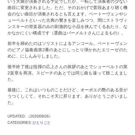
いう大曲が演奏される予定でしたが、一転して演奏者の少ない
曲目に変更されました。ただ、そのおかげで普段あまり聴く機
会のない曲目が演奏されるとも言えます。ベートーヴェンやシ
ューベルトといった古典の響きを楽しみつつ、間にストラヴィ
ンスキーの管楽器のみの刺激的な小品を挟んでくるあたり、な
かなかにくい構成です（選曲はバーメルトさんによるもの）。
前半を締めたのはソリストによるアンコール。ベートーヴェン
のピアノ協奏曲第2番のあとにしっとり弾かれたエリーゼのた
めに、にしんみりしました。
後半終了後は指揮の広上さんの挨拶のあとでシューベルトの第
2楽章を再演。スピーチのあとでは同じ曲も違って聴こえまし
た。
最後に、これはいつものことだけど、オーボエの艶のある音が
うつくしくて、それこそ天に昇ります。ありがとうございまし
た。
UPDATED:
（2020/09/26）
CATEGORIES:
ひとりごと