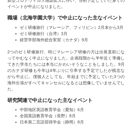
新型コロナウィルス感染拡大に伴い、当初予定していた多くの
イベントが中止になりました。
職場（北海学園大学）で中止になった主なイベント
ゼミ研修旅行（マレーシア、フィリピン）2月末から3月
ゼミ研修旅行（台湾）3月
経営学部海外総合実習（カナダ）9月
2つのゼミ研修旅行、特にマレーシア研修の方は出発直前にな
ってやむなく中止になりました。企画段階から半年近く準備し
てきた学生たちには本当にかわいそうなことをしました。9月
のカナダ研修も今年は4年ぶりに引率する予定でしたが残念な
がら中止に。僕個人としても、年始までに予定していた3つの
海外出張がすべてキャンセルになるとは想像していませんでし
た。
研究関連で中止になった主なイベント
中部地区英語教育学会（愛知）6月
全国英語教育学会（長野）8月
日本第二言語習得学会（静岡）8月