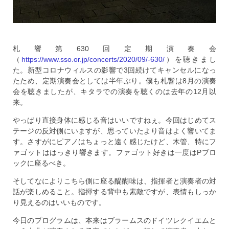
札響第630回定期演奏会
（
https://www.sso.or.jp/concerts/2020/09/-630/
）を聴きまし
た。新型コロナウィルスの影響で3回続けてキャンセルになっ
たため、定期演奏会としては半年ぶり。僕も札響は8月の演奏
会を聴きましたが、キタラでの演奏を聴くのは去年の12月以
来。
やっぱり直接身体に感じる音はいいですねぇ。今回はじめてス
テージの反対側にいますが、思っていたより音はよく響いてま
す。さすがにピアノはちょっと遠く感じたけど、木管、特にフ
ァゴットははっきり響きます。ファゴット好きは一度はPブロ
ックに座るべき。
そしてなによりこちら側に座る醍醐味は、指揮者と演奏者の対
話が楽しめること。指揮する背中も素敵ですが、表情もしっか
り見えるのはいいものです。
今日のプログラムは、本来はブラームスのドイツレクイエムと