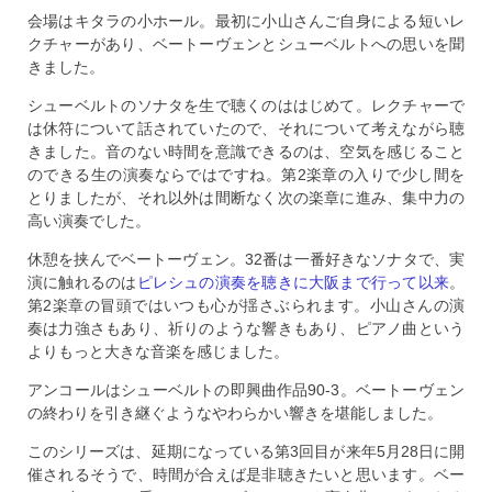
会場はキタラの小ホール。最初に小山さんご自身による短いレ
クチャーがあり、ベートーヴェンとシューベルトへの思いを聞
きました。
シューベルトのソナタを生で聴くのははじめて。レクチャーで
は休符について話されていたので、それについて考えながら聴
きました。音のない時間を意識できるのは、空気を感じること
のできる生の演奏ならではですね。第2楽章の入りで少し間を
とりましたが、それ以外は間断なく次の楽章に進み、集中力の
高い演奏でした。
休憩を挟んでベートーヴェン。32番は一番好きなソナタで、実
演に触れるのは
ピレシュの演奏を聴きに大阪まで行って以来
。
第2楽章の冒頭ではいつも心が揺さぶられます。小山さんの演
奏は力強さもあり、祈りのような響きもあり、ピアノ曲という
よりもっと大きな音楽を感じました。
アンコールはシューベルトの即興曲作品90-3。ベートーヴェン
の終わりを引き継ぐようなやわらかい響きを堪能しました。
このシリーズは、延期になっている第3回目が来年5月28日に開
催されるそうで、時間が合えば是非聴きたいと思います。ベー