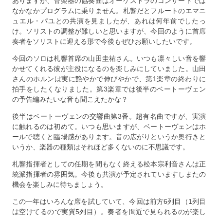
ありますが、管楽器の協奏曲はオーケストラのコンサートでは
なかなかプログラムに乗りません。札響だとフルートのエマニ
ュエル・パユとの共演を見ましたが、あれは何年前でしたっ
け。ソリストの調整が難しいと思いますが、今回のように首席
奏者をソリストに迎える形で今後もぜひお願いしたいです。
今回のソロは札響首席の山田圭祐さん。いつも凛々しい音を響
かせてくれる彼が主役になるのを楽しみにしていました。山田
さんのホルンは実に艶やかで伸びやかで、第1楽章の終わりに
拍手をしたくなりました。第3楽章では後半のベートーヴェン
の予告編みたいな音も聞こえたかな？
後半はベートーヴェンの交響曲第3番。超有名曲ですが、実演
に触れるのは初めて。いつも思いますが、ベートーヴェンはホ
ールで聴くと臨場感があります。音の広がりというか奥行きと
いうか、楽器の種類はそれほど多くないのに不思議です。
札響指揮者としての任期を間もなく終える松本宗利音さんは正
統派指揮者の雰囲気。今後も共演が予定されていますしまたの
機会を楽しみに待ちましょう。
この一年はいろんな席を試していて、今回は前方6列目（1列目
は空けてるので実質5列目）。奏者を間近で見られるのが楽し