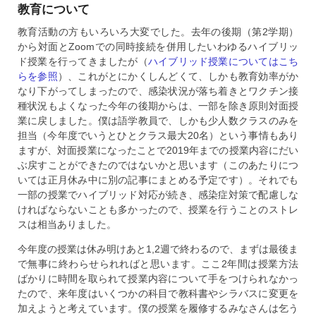
教育について
教育活動の方もいろいろ大変でした。去年の後期（第2学期）
から対面とZoomでの同時接続を併用したいわゆるハイブリッ
ド授業を行ってきましたが（
ハイブリッド授業についてはこち
らを参照
）、これがとにかくしんどくて、しかも教育効率がか
なり下がってしまったので、感染状況が落ち着きとワクチン接
種状況もよくなった今年の後期からは、一部を除き原則対面授
業に戻しました。僕は語学教員で、しかも少人数クラスのみを
担当（今年度でいうとひとクラス最大20名）という事情もあり
ますが、対面授業になったことで2019年までの授業内容にだい
ぶ戻すことができたのではないかと思います（このあたりにつ
いては正月休み中に別の記事にまとめる予定です）。それでも
一部の授業でハイブリッド対応が続き、感染症対策で配慮しな
ければならないことも多かったので、授業を行うことのストレ
スは相当ありました。
今年度の授業は休み明けあと1,2週で終わるので、まずは最後ま
で無事に終わらせられればと思います。ここ2年間は授業方法
ばかりに時間を取られて授業内容について手をつけられなかっ
たので、来年度はいくつかの科目で教科書やシラバスに変更を
加えようと考えています。僕の授業を履修するみなさんは乞う