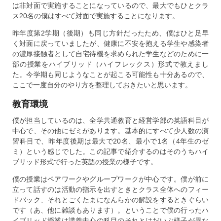
は非対面で実施することになっているので、最大でもひとクラ
ス20名の僕はすべて対面で実施することになります。
昨年度第2学期（後期）も同じ方針だったため、僕はひと足早
く対面に戻っていましたが、健康に不安を抱える学生や感染者
の濃厚接触者として自宅待機を求められた学生などのために一
部の授業をハイブリッド（ハイフレックス）形式で教えまし
た。今学期も同じようなことが起こる可能性も十分あるので、
ここで一度自分のやり方を整理しておきたいと思います。
教育環境
僕が担当しているのは、全学共通教育と経営学部の英語科目が
中心で、その他にゼミがあります。基本的にすべて少人数の演
習科目で、昨年度後期は最大で20名、最小で1名（4年生のゼ
ミ）という感じでした。この記事で紹介するのはそのうちハイ
ブリッド形式で行った英語の授業の様子です。
僕の授業はペアワークやグループワークが中心です。僕が前に
立って話すのは活動の指示を出すときとクラス全体へのフィー
ドバック、それとごくたまになんらかの解説をするときぐらい
です（あ、他に雑談もあります）。ということで僕の行ったハ
イブリッド授業は講義中心の科目のそれとはだいぶ様子が異な