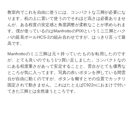
教室内でこれを自由に使うには、コンパクトな三脚が必要にな
ります。机の上に置いて使うのでそれほど高さは必要ありませ
んが、ある程度の安定感と角度調整が柔軟なことが求められま
す。僕が使っているのはManfrottoのPIXIというミニ三脚とハク
バの延長ポールHCS-2の組み合わせですが、はっきり言って最
高です。
Manfrottoのミニ三脚は元々持っていたものを転用したのです
が、とても良いのでもう1つ買い足しました。コンパクトなの
にある程度重さがあって安定することと、雲台がとても優秀な
ところが気に入ってます。写真の赤いボタンを押している間雲
台が自由に動くのですが、ボタンを離すとその位置でカッチリ
固定されて動きません。これはたとえばC922nにおまけで付い
てきた三脚とは全然違うところです。