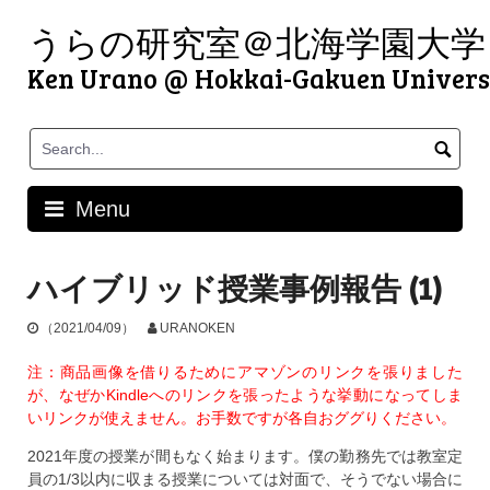
Skip
うらの研究室＠北海学園大学
to
content
Ken Urano @ Hokkai-Gakuen Univers
Menu
ハイブリッド授業事例報告 (1)
（2021/04/09）
URANOKEN
注：商品画像を借りるためにアマゾンのリンクを張りました
が、なぜかKindleへのリンクを張ったような挙動になってしま
いリンクが使えません。お手数ですが各自おググりください。
2021年度の授業が間もなく始まります。僕の勤務先では教室定
員の1/3以内に収まる授業については対面で、そうでない場合に