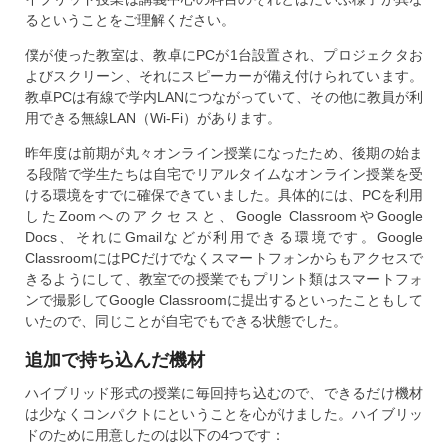
るということをご理解ください。
僕が使った教室は、教卓にPCが1台設置され、プロジェクタお
よびスクリーン、それにスピーカーが備え付けられています。
教卓PCは有線で学内LANにつながっていて、その他に教員が利
用できる無線LAN（Wi-Fi）があります。
昨年度は前期が丸々オンライン授業になったため、後期の始ま
る段階で学生たちは自宅でリアルタイムなオンライン授業を受
ける環境をすでに確保できていました。具体的には、PCを利用
したZoomへのアクセスと、Google ClassroomやGoogle
Docs、それにGmailなどが利用できる環境です。Google
ClassroomにはPCだけでなくスマートフォンからもアクセスで
きるようにして、教室での授業でもプリント類はスマートフォ
ンで撮影してGoogle Classroomに提出するといったこともして
いたので、同じことが自宅でもできる状態でした。
追加で持ち込んだ機材
ハイブリッド形式の授業に毎回持ち込むので、できるだけ機材
は少なくコンパクトにということを心がけました。ハイブリッ
ドのために用意したのは以下の4つです：