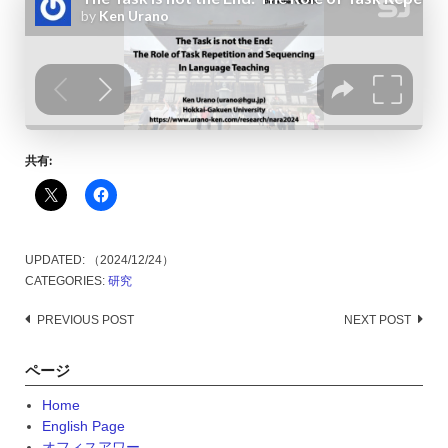
共有:
UPDATED:
（2024/12/24）
CATEGORIES:
研究
Post
PREVIOUS POST
NEXT POST
navigation
ページ
Home
English Page
オフィスアワー