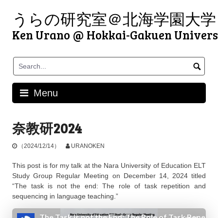
Skip
うらの研究室＠北海学園大学
to
content
Ken Urano @ Hokkai-Gakuen Univers
Menu
奈教研2024
（2024/12/14）
URANOKEN
This post is for my talk at the Nara University of Education ELT
Study Group Regular Meeting on December 14, 2024 titled
“The task is not the end: The role of task repetition and
sequencing in language teaching.”