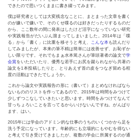
できたので思いつくままに書き綴ってみます。
僕は研究者としては大変残念なことに、まとまった文章を書く
のが嫌いで嫌いで、そのくせ喋るのは好きだったりするものだ
から、ここ数年の間に発表はしたけど活字になっていない研究
や実践報告がだいぶん溜まってしまいました。2014年は「喋
る」から「書く」に比重を移そうと考え、
こんな本
も読んだり
してみましたが、本来の筆不精は簡単には改善せず、お恥ずか
しい限りです。それでもまぁ水本篤さんが筆頭著者の論文で
学
会賞
をいただいたり、優秀な若手にお尻を蹴られながら共著の
論文を1本投稿したりと、とりあえず首の皮をつなぎ留める程
度の活動はできたでしょうか。
これから論文や実践報告の形に（書いて）まとめなければなら
ないもののリストを作ってあるので、2015年は時間をみつけて
少しずつこなしていきたいと思います。時間をみつけてなんて
甘っちょろいことを言ってるからいけないんですね。がんばり
ます、はい。
2015年には学会のアドミン的な仕事のうちのいくつかから足を
洗う予定になっています。年齢的にも立場的にもやむを得ない
と考えて引き受けてきましたが、複数の学会に所属するのが通