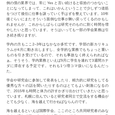
例の僕の業界では、常に Yes と言い続けると収拾のつかないこ
とになってしまって、これはいかんということで少しずつ道筋
をつけて後任に仕事を譲っていく手はずを整えています。10年
後ぐらいにまたそういう面倒な仕事が舞い戻ってくるのかもし
れませんが、これからしばらくは研究そのものに割く時間を増
やしたいと思っています。そうはいっても一部の学会業務は引
き続き残りますが。
学内の方もここ2–3年はなかなか多忙です。学部の新カリキュ
ラムが4月に動き出しますし、全学的な業務でもちょっと重い
ものを引き受けているので、それも事故なく終えられればな
ぁ。そうそう、学内業務といえば9月に学生を連れて3週間カナ
ダに滞在する予定です。それも1つ増コマ扱いになるんだっ
た。
学会や研究会に参加して発表をしたり、精力的に研究をしてる
優秀な方々の話を聞いたりするのはとてもよい刺激になるの
で、2015年も時間と体力の許すかぎり出かけていきたいと思っ
ています。札幌に住んでいると研究者同士で交流をする機会が
とても少なく、海を越えて行かねばならんのです。
海を越えるといえば国際学会。ここのところ共同研究者のみな