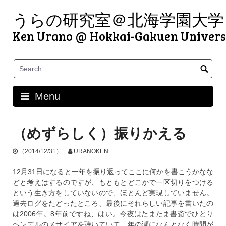
Skip
うらの研究室＠北海学園大学
to
content
Ken Urano @ Hokkai-Gakuen Univers
Menu
（めずらしく）振りかえる
（2014/12/31）
URANOKEN
12月31日になると一年を振り返ってここに何かを書こうかなな
どと考えはするのですが、もともとどこかで一区切りをつける
という生き方をしていないので、ほとんど実現していません。
過去ログをたどったところ、最後にそれらしい記事を書いたの
は2006年。8年前ですね、はい。今夜はたまたま書斎でひとり
ヘンデルのメサイアを聴いていて、年の瀬になんとなく時間が