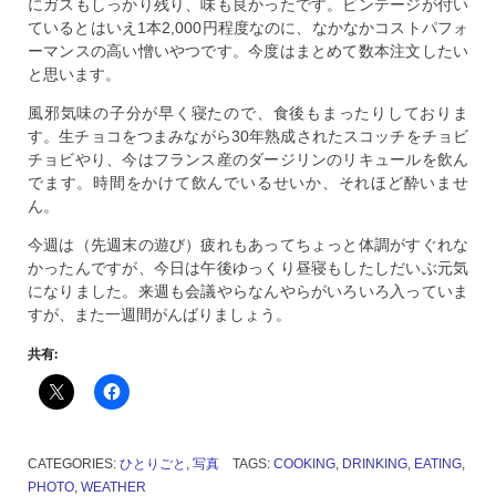
にガスもしっかり残り、味も良かったです。ビンテージが付い
ているとはいえ1本2,000円程度なのに、なかなかコストパフォ
ーマンスの高い憎いやつです。今度はまとめて数本注文したい
と思います。
風邪気味の子分が早く寝たので、食後もまったりしておりま
す。生チョコをつまみながら30年熟成されたスコッチをチョビ
チョビやり、今はフランス産のダージリンのリキュールを飲ん
でます。時間をかけて飲んでいるせいか、それほど酔いませ
ん。
今週は（先週末の遊び）疲れもあってちょっと体調がすぐれな
かったんですが、今日は午後ゆっくり昼寝もしたしだいぶ元気
になりました。来週も会議やらなんやらがいろいろ入っていま
すが、また一週間がんばりましょう。
共有:
CATEGORIES:
ひとりごと
,
写真
TAGS:
COOKING
,
DRINKING
,
EATING
,
PHOTO
,
WEATHER