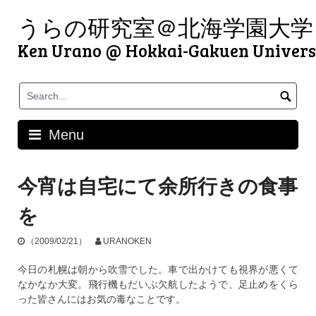
Skip
うらの研究室＠北海学園大学
to
content
Ken Urano @ Hokkai-Gakuen Univers
Menu
今宵は自宅にて余所行きの食事
を
（2009/02/21）
URANOKEN
今日の札幌は朝から吹雪でした。車で出かけても視界が悪くて
なかなか大変。飛行機もだいぶ欠航したようで、足止めをくら
った皆さんにはお気の毒なことです。