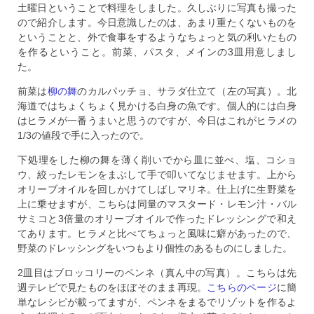
土曜日ということで料理をしました。久しぶりに写真も撮った
ので紹介します。今日意識したのは、あまり重たくないものを
ということと、外で食事をするようなちょっと気の利いたもの
を作るということ。前菜、パスタ、メインの3皿用意しまし
た。
前菜は
柳の舞
のカルパッチョ、サラダ仕立て（左の写真）。北
海道ではちょくちょく見かける白身の魚です。個人的には白身
はヒラメが一番うまいと思うのですが、今日はこれがヒラメの
1/3の値段で手に入ったので。
下処理をした柳の舞を薄く削いでから皿に並べ、塩、コショ
ウ、絞ったレモンをまぶして手で叩いてなじませます。上から
オリーブオイルを回しかけてしばしマリネ。仕上げに生野菜を
上に乗せますが、こちらは同量のマスタード・レモン汁・バル
サミコと3倍量のオリーブオイルで作ったドレッシングで和え
てあります。ヒラメと比べてちょっと風味に癖があったので、
野菜のドレッシングをいつもより個性のあるものにしました。
2皿目はブロッコリーのペンネ（真ん中の写真）。こちらは先
週テレビで見たものをほぼそのまま再現。
こちらのページ
に簡
単なレシピが載ってますが、ペンネをまるでリゾットを作るよ