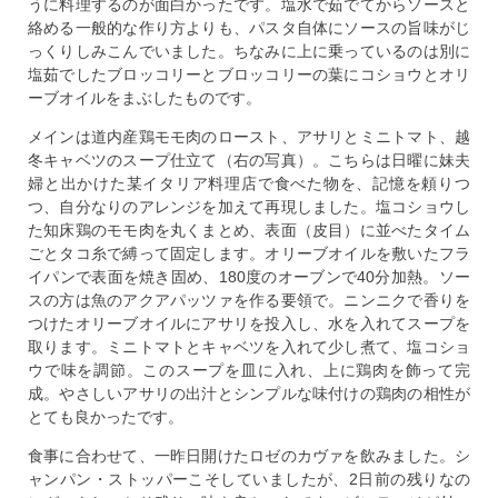
うに料理するのが面白かったです。塩水で茹でてからソースと
絡める一般的な作り方よりも、パスタ自体にソースの旨味がじ
っくりしみこんでいました。ちなみに上に乗っているのは別に
塩茹でしたブロッコリーとブロッコリーの葉にコショウとオリ
ーブオイルをまぶしたものです。
メインは道内産鶏モモ肉のロースト、アサリとミニトマト、越
冬キャベツのスープ仕立て（右の写真）。こちらは日曜に妹夫
婦と出かけた某イタリア料理店で食べた物を、記憶を頼りつ
つ、自分なりのアレンジを加えて再現しました。塩コショウし
た知床鶏のモモ肉を丸くまとめ、表面（皮目）に並べたタイム
ごとタコ糸で縛って固定します。オリーブオイルを敷いたフラ
イパンで表面を焼き固め、180度のオーブンで40分加熱。ソー
スの方は魚のアクアパッツァを作る要領で。ニンニクで香りを
つけたオリーブオイルにアサリを投入し、水を入れてスープを
取ります。ミニトマトとキャベツを入れて少し煮て、塩コショ
ウで味を調節。このスープを皿に入れ、上に鶏肉を飾って完
成。やさしいアサリの出汁とシンプルな味付けの鶏肉の相性が
とても良かったです。
食事に合わせて、一昨日開けたロゼのカヴァを飲みました。シ
ャンパン・ストッパーこそしていましたが、2日前の残りなの